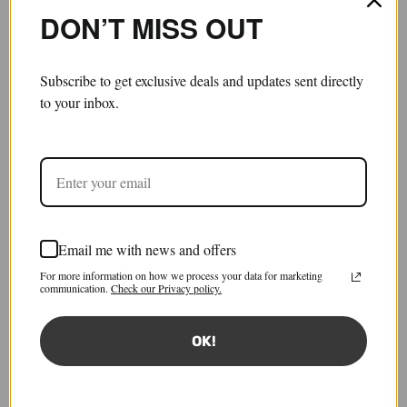
DON’T MISS OUT
MARTINE ROSE
BORIS BIDJAN SABERI
Classic Crew Sweatshirt
LS6 T-shirt
£280.00
£112.00
£195.00
Subscribe to get exclusive deals and updates sent directly
to your inbox.
70% 절약
70% 절약
Email me with news and offers
For more information on how we process your data for marketing
communication.
Check our Privacy policy.
OK!
3.1 PHILLIP LIM
3.1 PHILLIP LIM
Cropped Trousers
Detachable Collar Parka