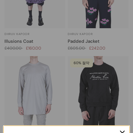
DHRUV KAPOOR
DHRUV KAPOOR
Padded Jacket
Illusions Coat
£605.00
£242.00
£400.00
£160.00
60% 절약