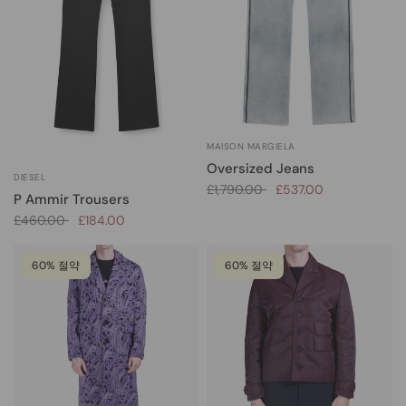
MAISON MARGIELA
Oversized Jeans
DIESEL
£1,790.00
£537.00
P Ammir Trousers
£460.00
£184.00
60% 절약
60% 절약