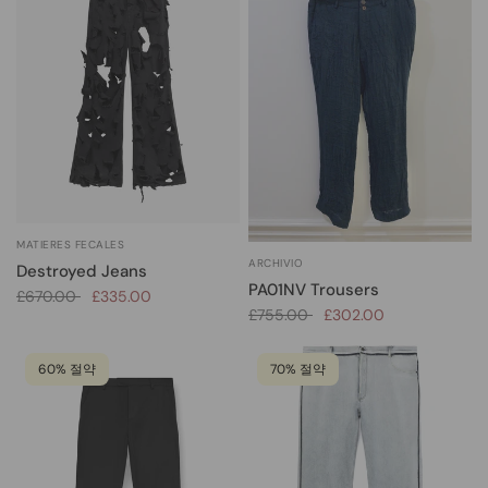
MATIERES FECALES
ARCHIVIO
Destroyed Jeans
PA01NV Trousers
£670.00
£335.00
£755.00
£302.00
60% 절약
70% 절약